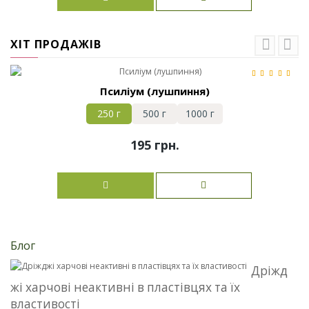
ХІТ ПРОДАЖІВ
Псиліум (лушпиння)
250 г
500 г
1000 г
195 грн.
Блог
Дріжд
жі харчові неактивні в пластівцях та їх
властивості