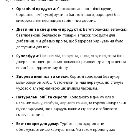
Органічні продукти:
Сертифіковані органічні крупи,
борошно, олії, сухофрукти та багато іншого, вирощені без
використання пестицидів та хімічних добрив.
Дієтичні та спеціальні продукти:
Вегетаріанські, веганські,
безглютенові, безлактозні товари, а також продукти для
діабетиків. Ми дбаємо про те, щоб здорове харчування було
доступним для всіх.
Суперфуди:
Насіння чіа
,
спіруліна
,
кіноа
,
ягоди годжі
та інші
джерела концентрованих поживних речовин для підвищення
енергії та підтримки імунітету.
Здорова випічка та снеки:
Корисні солодощі без цукру,
цільнозернові хлібці, батончики та інші перекуси, які стануть
чудовою альтернативою шкідливим ласощам.
Натуральні олії та сиропи:
Холодного віджиму олії з
насіння:
льону
,
гарбуза
,
чорного кмину
, та горіхів, натуральні
підсолоджувачі, що нададуть вашим стравам особливого
смаку та користі.
Еко-товари для дому:
Турбота про здоров'я не
обмежується лише харчуванням. Ми також пропонуємо