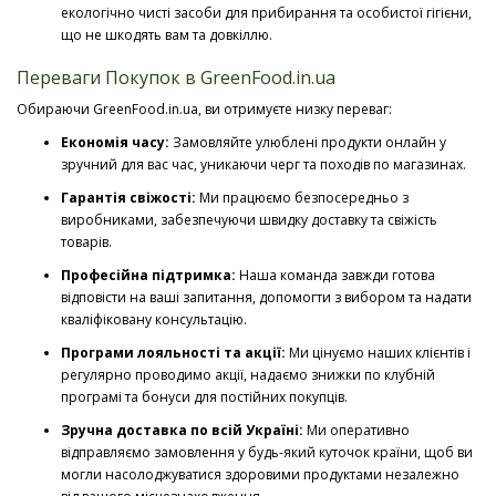
екологічно чисті засоби для прибирання та особистої гігієни,
що не шкодять вам та довкіллю.
Переваги Покупок в GreenFood.in.ua
Обираючи GreenFood.in.ua, ви отримуєте низку переваг:
Економія часу:
Замовляйте улюблені продукти онлайн у
зручний для вас час, уникаючи черг та походів по магазинах.
Гарантія свіжості:
Ми працюємо безпосередньо з
виробниками, забезпечуючи швидку доставку та свіжість
товарів.
Професійна підтримка:
Наша команда завжди готова
відповісти на ваші запитання, допомогти з вибором та надати
кваліфіковану консультацію.
Програми лояльності та акції:
Ми цінуємо наших клієнтів і
регулярно проводимо акції, надаємо знижки по клубній
програмі та бонуси для постійних покупців.
Зручна доставка по всій Україні:
Ми оперативно
відправляємо замовлення у будь-який куточок країни, щоб ви
могли насолоджуватися здоровими продуктами незалежно