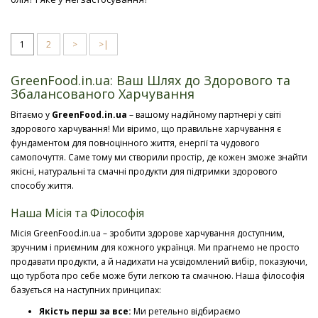
1
2
>
>|
GreenFood.in.ua: Ваш Шлях до Здорового та
Збалансованого Харчування
Вітаємо у
GreenFood.in.ua
– вашому надійному партнері у світі
здорового харчування! Ми віримо, що правильне харчування є
фундаментом для повноцінного життя, енергії та чудового
самопочуття. Саме тому ми створили простір, де кожен зможе знайти
якісні, натуральні та смачні продукти для підтримки здорового
способу життя.
Наша Місія та Філософія
Місія GreenFood.in.ua – зробити здорове харчування доступним,
зручним і приємним для кожного українця. Ми прагнемо не просто
продавати продукти, а й надихати на усвідомлений вибір, показуючи,
що турбота про себе може бути легкою та смачною. Наша філософія
базується на наступних принципах:
Якість перш за все:
Ми ретельно відбираємо