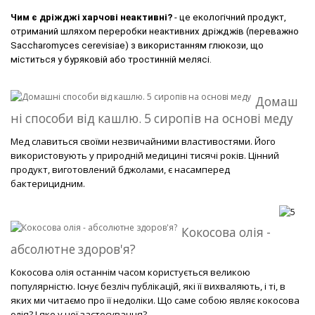
Чим є дріжджі харчові неактивні?
-
це екологічний продукт,
отриманий шляхом переробки неактивних дріжджів (переважно
Saccharomyces cerevisiae) з використанням глюкози, що
міститься у буряковій або тростинній мелясі.
Домаш
ні способи від кашлю. 5 сиропів на основі меду
Мед славиться своїми незвичайними властивостями. Його
використовують у природній медицині тисячі років. Цінний
продукт, виготовлений бджолами, є насамперед
бактерицидним.
Кокосова олія -
абсолютне здоров'я?
Кокосова олія останнім часом користується великою
популярністю. Існує безліч публікацій, які її вихваляють, і ті, в
яких ми читаємо про її недоліки. Що саме собою являє кокосова
олія? І яке у неї застосування?