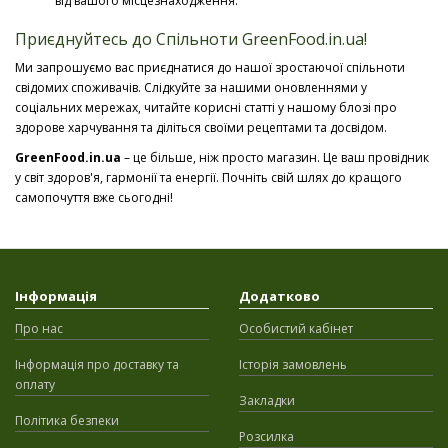
від вашого місцезнаходження.
Приєднуйтесь до Спільноти GreenFood.in.ua!
Ми запрошуємо вас приєднатися до нашої зростаючої спільноти
свідомих споживачів. Слідкуйте за нашими оновленнями у
соціальних мережах, читайте корисні статті у нашому блозі про
здорове харчування та діліться своїми рецептами та досвідом.
GreenFood.in.ua
– це більше, ніж просто магазин. Це ваш провідник
у світ здоров'я, гармонії та енергії. Почніть свій шлях до кращого
самопочуття вже сьогодні!
Інформація
Додатково
Про нас
Особистий кабінет
Інформація про доставку та
Історія замовлень
оплату
Закладки
Політика безпеки
Розсилка