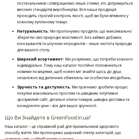
постачальників і співпрацюємо лише з тими, хто дотримується
високих стандартів виробництва. Вся наша продукція
проходить строгий контроль якості, щоб ви були впевнені у
кожному купленому товарі.
Натуральність:
Ми пропонуємо продукти, що максимально
зберегли свої природні властивості. Без зайвих добавок,
консервантів та штучних інгредієнтів – лише чистота природи
для вашого столу.
Широкий асортимент:
Ми розуміємо, що потреби кожного
індивідуальні. Тому наш каталог постійно поповнюється
новими позиціями, щоб кожен міг знайти щось до душі,
незалежно від дієтичних обмежень чи особистих вподобань.
Зручність та доступність:
Ми прагнемо зробити процес
покупки максимально простим та швидким. Інтуїтивно
зрозумілий сайт, детальні описи товарів, швидка доставка та
конкурентні ціни – все для вашої зручності.
Що Ви Знайдете в GreenFood.in.ua?
Наш каталог – це справжній рай для прихильників здорового
способу життя. Ми пропонуємо широкий спектр категорій, що
задовольнять найвибагливіші смаки: