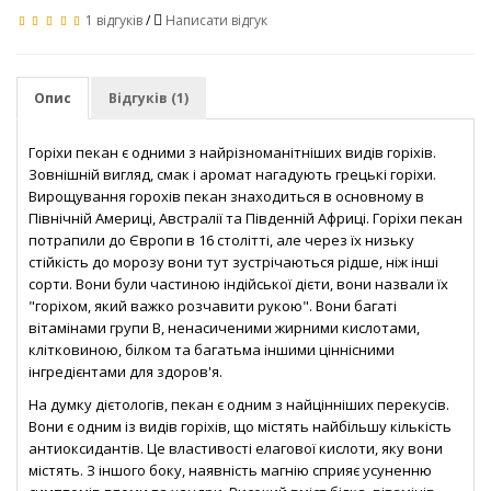
1 відгуків
/
Написати відгук
Опис
Відгуків (1)
Горіхи пекан є одними з найрізноманітніших видів горіхів.
Зовнішній вигляд, смак і аромат нагадують грецькі горіхи.
Вирощування горохів пекан знаходиться в основному в
Північній Америці, Австралії та Південній Африці. Горіхи пекан
потрапили до Європи в 16 столітті, але через їх низьку
стійкість до морозу вони тут зустрічаються рідше, ніж інші
сорти. Вони були частиною індійської дієти, вони назвали їх
"горіхом, який важко розчавити рукою". Вони багаті
вітамінами групи В, ненасиченими жирними кислотами,
клітковиною, білком та багатьма іншими ціннісними
інгредієнтами для здоров'я.
На думку дієтологів, пекан є одним з найцінніших перекусів.
Вони є одним із видів горіхів, що містять найбільшу кількість
антиоксидантів. Це властивості елагової кислоти, яку вони
містять. З іншого боку, наявність магнію сприяє усуненню