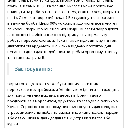
симптомів втоми та хандри. Високий вміст білка, вітамінів
групи В, вітамінів Е, С та фолієвої кислоти може позитивно
вплинути на роботу всього організму, стан волосся, шкіри та
нігтів. Отже, чи здоровий пекан? Без сумніву, це справжня
вітамінна бомба! Цілих 90% усіх жирів, що містяться в них, є т.
зв хороші жири. Мононенасичені жирні кислоти покращують
засвоєння вітамінів з їжею та підтримують нормальну
роботу нервової системи. Пекан також підходить для дітей.
Дієтологи стверджують, що кілька з’їдених протягом дня
пеканів відповідають добовим потребам організму в цинку
та вітамінах групи В.
Застосування:
Окрім того, що пекан може бути цінним та ситним
перекуксом між прийомами їжі, він також ідеально підходить
для приготування всіх видів десертів. Вони чудово
поєднуються з морозивом, фруктами та солодкою випічкою.
Хоча в Європі їх в основному використовують для солодких
страв, американці люблять смажити їх з кайенським перцем
або сіллю. Цікава ідея - додавати їх у страви з песто або
курки.