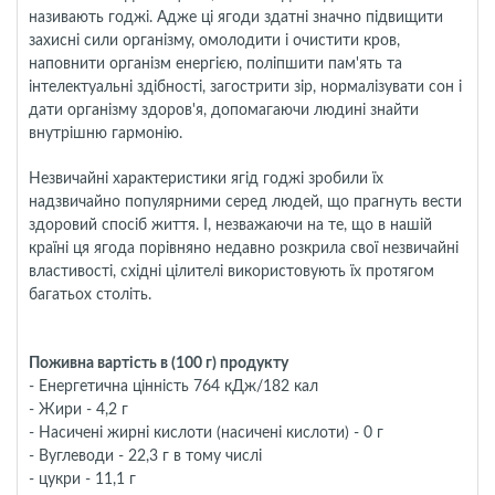
називають годжі. Адже ці ягоди здатні значно підвищити
захисні сили організму, омолодити і очистити кров,
наповнити організм енергією, поліпшити пам'ять та
інтелектуальні здібності, загострити зір, нормалізувати сон і
дати організму здоров'я, допомагаючи людині знайти
внутрішню гармонію.
Незвичайні характеристики ягід годжі зробили їх
надзвичайно популярними серед людей, що прагнуть вести
здоровий спосіб життя. І, незважаючи на те, що в нашій
країні ця ягода порівняно недавно розкрила свої незвичайні
властивості, східні цілителі використовують їх протягом
багатьох століть.
Поживна вартість в (100 г) продукту
- Енергетична цінність 764 кДж/182 кал
- Жири - 4,2 г
- Насичені жирні кислоти (насичені кислоти) - 0 г
- Вуглеводи - 22,3 г в тому числі
- цукри - 11,1 г