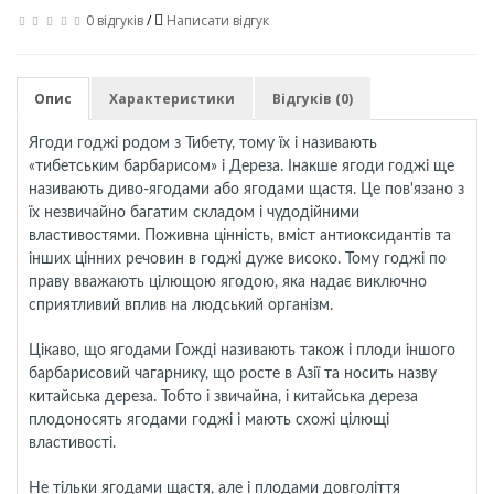
0 відгуків
/
Написати відгук
Опис
Характеристики
Відгуків (0)
Ягоди годжі родом з Тибету, тому їх і називають
«тибетським барбарисом» і Дереза. Інакше ягоди годжі ще
називають диво-ягодами або ягодами щастя. Це пов'язано з
їх незвичайно багатим складом і чудодійними
властивостями. Поживна цінність, вміст антиоксидантів та
інших цінних речовин в годжі дуже високо. Тому годжі по
праву вважають цілющою ягодою, яка надає виключно
сприятливий вплив на людський організм.
Цікаво, що ягодами Гожді називають також і плоди іншого
барбарисовий чагарнику, що росте в Азії та носить назву
китайська дереза. Тобто і звичайна, і китайська дереза
плодоносять ягодами годжі і мають схожі цілющі
властивості.
Не тільки ягодами щастя, але і плодами довголіття