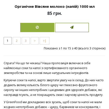
Органічне Вівсяне молоко (напій) 1000 мл
85 грн.
1
2
3
>
>|
Показано з 1 по 15 з 40 (всього 3 сторінок)
Спрага? На що ти чекаєш? Наша пропозиція включає в себе
найякісніші соки та напої з сертифікованого органічного
землеробства та на основі лише натуральних інгредієнтів.
Купуючи соки та напої, варто звертати увагу на їх склад. До них часто
додають велику кількість білого цукру чи глюкозно-фруктозного
сиропу чи інших непотрібних і шкідливих для здоров’я добавок, які
насправді псують, а не покращують смак і харчову цінність продукту.
У GreenFood ми докладаємо всіх зусиль, щоб соки та напої не мали
жодних непотрібних добавок – цукру, барвників чи консервантів, і