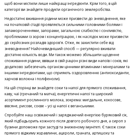
щоб вони містили лише найкращі інгредієнти. Крім того, в цій
категорії ви знайдете продукти органічного землеробства.
Недостатнє вживання рідини може призвести до зневоднення, яке
на початковій стадії проявляється сильними головними болями і
запамороченнями, запорами, загальною слабкістю і сонливістю,
проблемами із зором і концентрацією, і як наслідок може призвести
до серйозних розладів здоров'я. Отже, як захистити себе від
зневоднення? Найочевидніший спосіб — регулярно вживати
достатню кількість води. Ми також можемо збільшити щоденне
споживання рідини, ввівши в свій раціон різні види напоїв і соків, які
додатково забезпечать організм цінними вітамінами і мінералами та
іншими інгредієнтами, що сприяють оздоровленню (антиоксиданти,
харчові волокна і поліфеноли).
На цій сторінці ви знайдете соки та напої для прямого споживання,
каву, чаї (гречаний та матча), енергетичні напої та широкий
асортимент рослинного молока, зокрема: мигдальне, кокосове,
вівсяне, рисове, соєве – усі ці напої є веганськими.
Спробуйте наш освіжаючий і заряджаючий енергією буряковий сік,
який підбадьорить кожного після довгого робочого дня, а сироп з
бузини допоможе при застуді та зниженому імунітеті. Є також соки
прямого віджиму журавлини, ацероли, граната, артишоку та