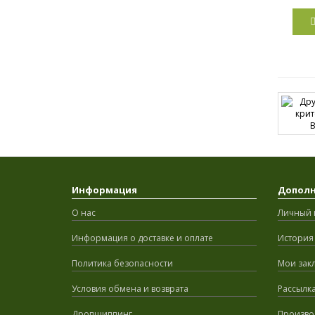
Информация
Допол
О нас
Личный 
Информация о доставке и оплате
История 
Политика безопасности
Мои зак
Условия обмена и возврата
Рассылк
Дропшиппинг
Произво