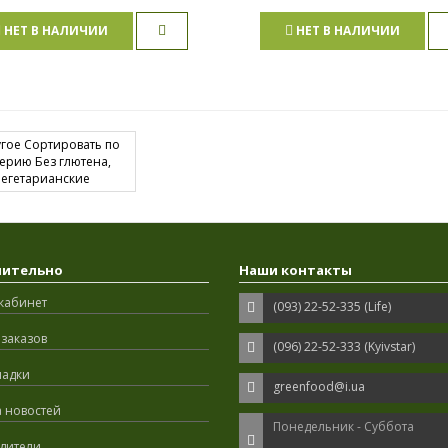
НЕТ В НАЛИЧИИ
НЕТ В НАЛИЧИИ
нительно
Наши контакты
кабинет
(093) 22-52-335 (Life)
заказов
(096) 22-52-333 (Kyivstar)
ладки
greenfood@i.ua
а новостей
Понедельник - Суббота
дители