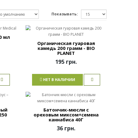
Показывать:
0 мл
Органическая гуаровая
камедь 200 грамм - BIO
PLANET
195 грн.
НЕТ В НАЛИЧИИ
вый
Батончик-мюсли с
250
ореховым миксом+семена
каннабиса 40Г
36 грн.