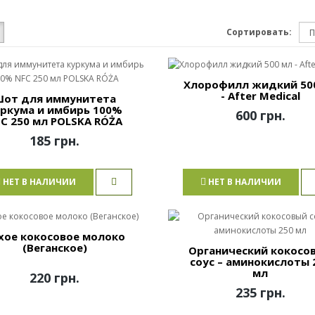
Сортировать:
Хлорофилл жидкий 50
- After Medical
от для иммунитета
уркума и имбирь 100%
600 грн.
C 250 мл POLSKA RÓŻA
185 грн.
НЕТ В НАЛИЧИИ
НЕТ В НАЛИЧИИ
хое кокосовое молоко
(Веганское)
Органический кокосо
соус – аминокислоты 
мл
220 грн.
235 грн.