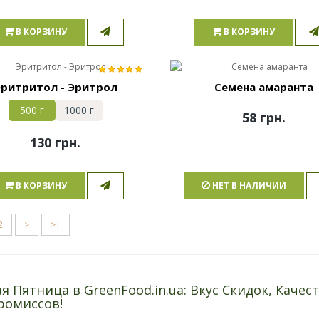
В КОРЗИНУ
В КОРЗИНУ
ритритол - Эритрол
Семена амаранта
500 г
1000 г
58 грн.
130 грн.
В КОРЗИНУ
НЕТ В НАЛИЧИИ
2
>
>|
я Пятница в GreenFood.in.ua: Вкус Скидок, Качест
ромиссов!