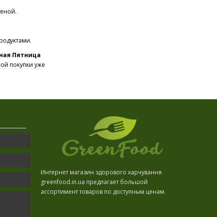
еной.
родуктами.
ная Пятница
ной покупки уже
Интернет магазин здорового харчування
greenfood.in.ua предлагает большой
ассортимент товаров по доступным ценам.