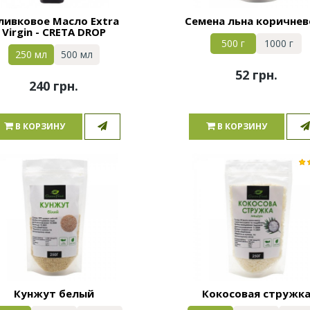
ливковое Масло Extra
Семена льна коричнев
Virgin - CRETA DROP
500 г
1000 г
250 мл
500 мл
52 грн.
240 грн.
В КОРЗИНУ
В КОРЗИНУ
Кунжут белый
Кокосовая стружк