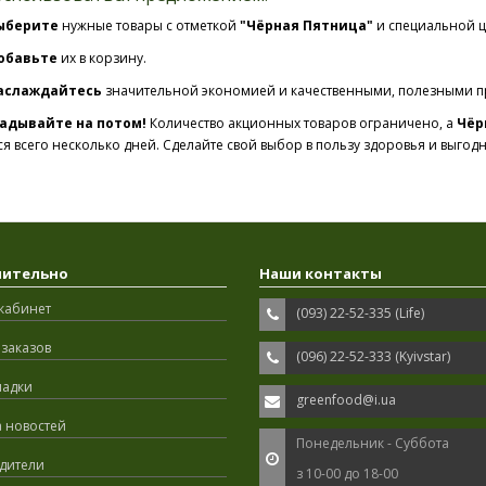
ыберите
нужные товары с отметкой
"Чёрная Пятница"
и специальной ц
обавьте
их в корзину.
аслаждайтесь
значительной экономией и качественными, полезными п
адывайте на потом!
Количество акционных товаров ограничено, а
Чёр
я всего несколько дней. Сделайте свой выбор в пользу здоровья и выгод
нительно
Наши контакты
кабинет
(093) 22-52-335 (Life)
заказов
(096) 22-52-333 (Kyivstar)
ладки
greenfood@i.ua
а новостей
Понедельник - Суббота
дители
з 10-00 до 18-00