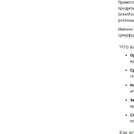
Приветст
продукты
GreenFoo
роскошь
Именно 
суперфуд
Что ва
О
ид
С
го
Н
аг
Э
кр
С
по
Как в