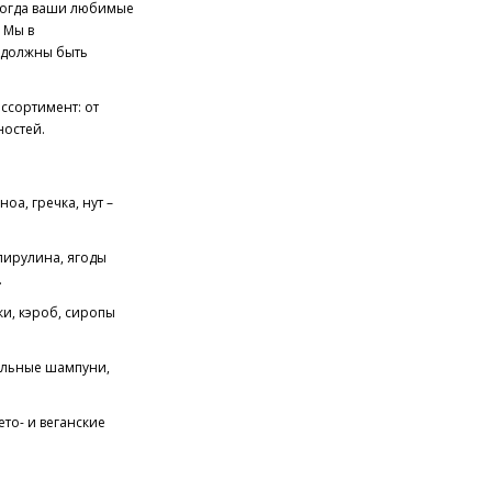
 когда ваши любимые
 Мы в
 должны быть
ссортимент: от
ностей.
оа, гречка, нут –
пирулина, ягоды
.
и, кэроб, сиропы
альные шампуни,
то- и веганские