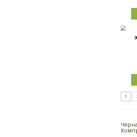
Э
1
Чёрна
Комп