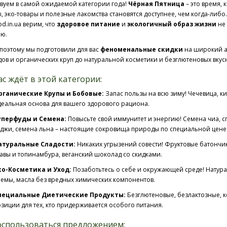
вуем в самой ожидаемой категории года!
Чёрная Пятница
– это время,
, эко-товары и полезные лакомства становятся доступнее, чем когда-либо.
d.in.ua верим, что
здоровое питание
и
экологичный образ жизни
не
ю.
поэтому мы подготовили для вас
феноменальные скидки
на широкий а
ов и органических круп до натуральной косметики и безглютеновых вкус
с ждёт в этой категории:
рганические Крупы и Бобовые:
Запас пользы на всю зиму! Чечевица, кин
еальная основа для вашего здорового рациона.
уперфуды и Семена:
Повысьте свой иммунитет и энергию! Семена чиа, с
джи, семена льна – настоящие сокровища природы по специальной цене
атуральные Сладости:
Никаких угрызений совести! Фруктовые батончик
авы и топинамбура, веганский шоколад со скидками.
ко-Косметика и Уход:
Позаботьтесь о себе и окружающей среде! Натур
емы, масла без вредных химических компонентов.
пециальные Диетические Продукты:
Безглютеновые, безлактозные, ке
зиции для тех, кто придерживается особого питания.
оспользоваться предложением: