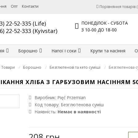
ення
Опт
Контакти
Порівняння товарів (
3) 22-52-335 (Life)
ПОНЕДІЛОК - СУБОТА
З 10-00 ДО 18-00
6) 22-52-333 (Kyivstar)
ія
Борошно
Напої і соки
Крупи та насіння
О
Товари
Борошно
Безглютенові та кето суміші
Безглютенова с
КАННЯ ХЛІБА З ГАРБУЗОВИМ НАСІННЯМ 5
Виробник:
Pięć Przemian
Код товару:
Безглютенова суміш
Наявність:
Немає в наявності
208 грн.