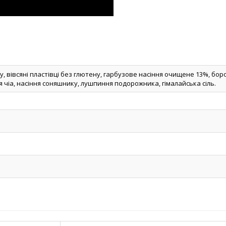
, вівсяні пластівці без глютену, гарбузове насіння очищене 13%, бо
ня чіа, насіння соняшнику, лушпиння подорожника, гімалайська сіль.