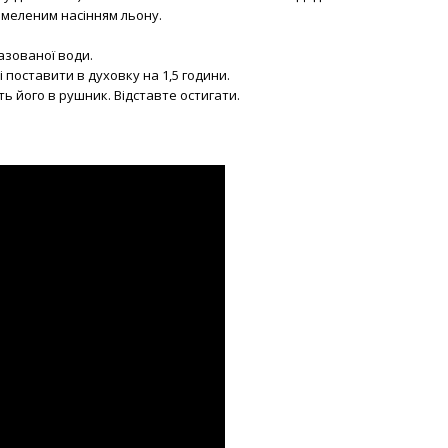
 меленим насінням льону.
азованої води.
і поставити в духовку на 1,5 години.
іть його в рушник. Відставте остигати.