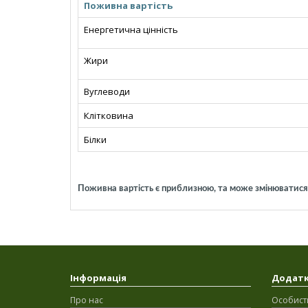
Поживна вартість
Енергетична цінність
Жири
Вуглеводи
Клітковина
Білки
Поживна вартість є приблизною, та може змінюватися в
Інформація
Додат
Про нас
Особист