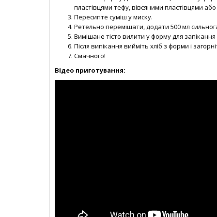
пластівцями тефу, вівсяними пластівцями або
Пересипте суміш у миску.
Ретельно перемішати, додати 500 мл сильног
Вимішане тісто вилити у форму для запікання 
Після випікання вийміть хліб з форми і загорн
Смачного!
Відео приготування: