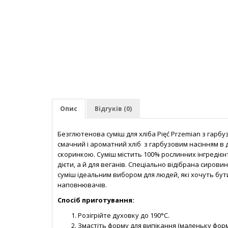
Опис
Відгуків (0)
Безглютенова суміш для хліба Pięć Przemian з гарб
смачний і ароматний хліб з гарбузовим насінням в
скоринкою. Суміш містить 100% рослинних інгредієн
дієти, а й для веганів. Спеціально відібрана сиров
суміш ідеальним вибором для людей, які хочуть б
наповнювачів.
Спосіб приготування:
Розігрійте духовку до 190°C.
Змастіть форму для випікання (маленьку форм