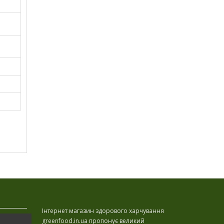
Інтернет магазин здорового харчування
greenfood.in.ua пропонує великий