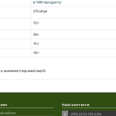
в 100г продукту
373 кКал
15 г
39 г
15 г
16 г
 залежності від нової партії.
ково
Наші контакти
ий кабінет
(093) 22-52-335 (Life)