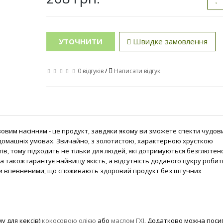
УТОЧНИТИ
Швидке замовлення
0 відгуків
/
Написати відгук
узовим насінням - це продукт, завдяки якому ви зможете спекти чудов
 домашніх умовах. Звичайно, з золотистою, характерною хрусткою
тів, тому підходить не тільки для людей, які дотримуються безглютен
ина також гарантує найвищу якість, а відсутність доданого цукру робит
ути впевненими, що споживають здоровий продукт без штучних
у для кексів)
кокосовою олією
або
маслом ГХІ
. Додатково можна поси