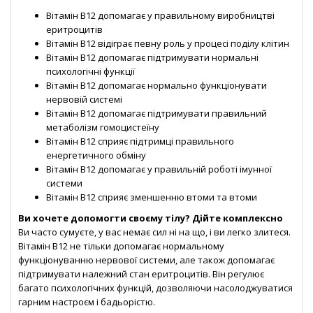
Вітамін В12 допомагає у правильному виробництві
еритроцитів
Вітамін В12 відіграє певну роль у процесі поділу клітин
Вітамін В12 допомагає підтримувати нормальні
психологічні функції
Вітамін В12 допомагає нормально функціонувати
нервовій системі
Вітамін В12 допомагає підтримувати правильний
метаболізм гомоцистеїну
Вітамін В12 сприяє підтримці правильного
енергетичного обміну
Вітамін В12 допомагає у правильній роботі імунної
системи
Вітамін В12 сприяє зменшенню втоми та втоми
Ви хочете допомогти своєму тілу? Дійте комплексно
Ви часто сумуєте, у вас немає сил ні на що, і ви легко злитеся.
Вітамін В12 не тільки допомагає нормальному
функціонуванню нервової системи, але також допомагає
підтримувати належний стан еритроцитів. Він регулює
багато психологічних функцій, дозволяючи насолоджуватися
гарним настроєм і бадьорістю.