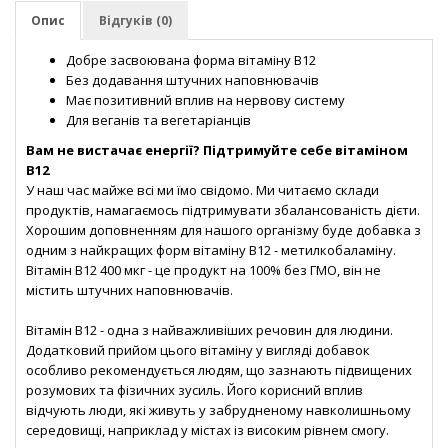
Опис
Відгуків (0)
Добре засвоювана форма вітаміну В12
Без додавання штучних наповнювачів
Має позитивний вплив на нервову систему
Для веганів та вегетаріанців
Вам не вистачає енергії? Підтримуйте себе вітаміном
B12
У наш час майже всі ми їмо свідомо. Ми читаємо склади
продуктів, намагаємось підтримувати збалансованість дієти.
Хорошим доповненням для нашого організму буде добавка з
одним з найкращих форм вітаміну В12 - метилкобаламіну.
Вітамін B12 400 мкг - це продукт на 100% без ГМО, він не
містить штучних наповнювачів.
Вітамін В12 - одна з найважливіших речовин для людини.
Додатковий прийом цього вітаміну у вигляді добавок
особливо рекомендується людям, що зазнають підвищених
розумових та фізичних зусиль. Його корисний вплив
відчують люди, які живуть у забрудненому навколишньому
середовищі, наприклад у містах із високим рівнем смогу.