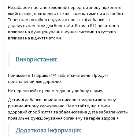
Незабаром настане холодний період, ви знову підхопите
якийсь вірус, ваш колега все ще залишатиметься на роботі.
Тепер вам потрібно подумати про якісні добавки, які
додадуть вам сили для боротьби. Вітамін В12 позитивно
впливає на функціонування імунної системи та суттєво
впливає на відчуття втоми.
Використання
:
Приймайте 1 порцію (1/4 таблетки) в день. Продукт
призначений для дорослих.
Не перевищуйте рекомендовану добову норму.
Дієтичні добавки не можна використовувати як заміну
різноманітному харчуванню. Пам'ятайте, що тільки
здоровий спосіб життя та збалансована дієта забезпечують
правильне функціонування організму та гарне здоров'я.
Додаткова інформація
: