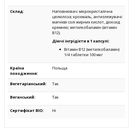
Склад:
Наповнювач: мікрокристалічна
целюлоза; крохмаль, антизлежувачі:
магнієві солі жирних кислот, діоксид
кремнію; метилкобаламін (вітамін
В12).
Діючі інгрідієти в 1 капсулі:
Вітамін В12 (метилкобаламін)
1/4 таблетки 100 мкг
Країна
Польща
походження:
Вегетаріанський:
Так
Веганський:
Так
Сертифікат BIO:
Ні