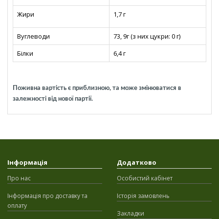
Жири
1,7 г
Вуглеводи
73, 9г (з них цукри: 0 г)
Білки
6,4 г
Поживна вартість є приблизною, та може змінюватися в
залежності від нової партії.
Інформація
Додатково
Про нас
Особистий кабінет
Інформація про доставку та
Історія замовлень
оплату
Закладки