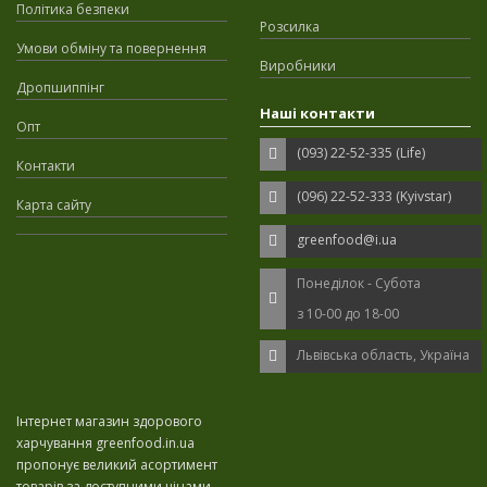
Політика безпеки
Розсилка
Умови обміну та повернення
Виробники
Дропшиппінг
Наші контакти
Опт
(093) 22-52-335 (Life)
Контакти
(096) 22-52-333 (Kyivstar)
Карта сайту
greenfood@i.ua
Понеділок - Субота
з 10-00 до 18-00
Львівська область, Україна
Інтернет магазин здорового
харчування greenfood.in.ua
пропонує великий асортимент
товарів за доступними цінами.