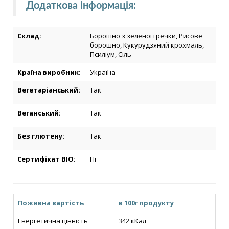
Додаткова інформація
:
Склад:
Борошно з зеленої гречки, Рисове
борошно, Кукурудзяний крохмаль,
Псиліум, Сіль
Країна виробник:
Україна
Вегетаріанський:
Так
Веганський:
Так
Без глютену:
Так
Сертифікат BIO:
Ні
Поживна вартість
в 100г продукту
Енергетична цінність
342 кКал