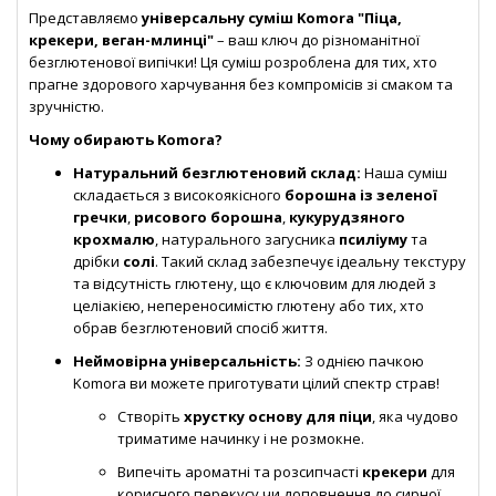
Представляємо
універсальну суміш Komora "Піца,
крекери, веган-млинці"
– ваш ключ до різноманітної
безглютенової випічки! Ця суміш розроблена для тих, хто
прагне здорового харчування без компромісів зі смаком та
зручністю.
Чому обирають Komora?
Натуральний безглютеновий склад:
Наша суміш
складається з високоякісного
борошна із зеленої
гречки
,
рисового борошна
,
кукурудзяного
крохмалю
, натурального загусника
псиліуму
та
дрібки
солі
. Такий склад забезпечує ідеальну текстуру
та відсутність глютену, що є ключовим для людей з
целіакією, непереносимістю глютену або тих, хто
обрав безглютеновий спосіб життя.
Неймовірна універсальність:
З однією пачкою
Komora ви можете приготувати цілий спектр страв!
Створіть
хрустку основу для піци
, яка чудово
триматиме начинку і не розмокне.
Випечіть ароматні та розсипчасті
крекери
для
корисного перекусу чи доповнення до сирної