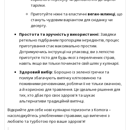
тарілки.
Приготуйте ніжні та еластичні
веган-млинці
, що
стануть чудовим варіантом для сніданку чи
десерту.
Простота та зручність у використанні:
Завдяки
ретельно підібраним пропорціям інгредієнтів, процес
приготування стає максимально простим.
Дотримуючись інструкції на упаковці, ви з легкістю
приготуєте тісто для будь-якої з перелічених страв,
навіть якщо ви тільки починаєте свій шлях у кулінарії.
Здоровий вибір:
Борошно із зеленої гречки та
псиліум збагачують випічку клітковиною та
поживними речовинами, роблячи її не тільки смачною,
а й корисною для травлення. Це ідеальне рішення для
тих, хто дбає про своє здоров'я та шукає
альтернативи традиційній випічці.
Відкрийте для себе нові кулінарні горизонти з Komora –
насолоджуйтесь улюбленими стравами, що випечені з
любов’ю та турботою про ваше здоров'я!