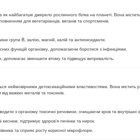
а як найбагатше джерело рослинного білка на планеті. Вона містит
повненням для вегетаріанців, веганів та спортсменів.
іни групи B, залізо, магній, калій та антиоксиданти.
них функцій організму, допомагаючи боротися з інфекціями.
, допомагає зменшити втому та підвищує витривалість.
ться неймовірними детоксикаційними властивостями. Вона містить 
від важких металів та токсинів.
водити з організму токсичні речовини, очищаючи кров та внутрішні 
киснем, підтримує здоров'я печінки та нирок.
івника та сприяє росту корисної мікрофлори.