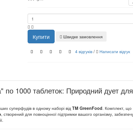
Купити
Швидке замовлення
4 відгуків
/
Написати відгук
" по 1000 таблеток: Природний дует для
іших суперфудів в одному наборі від
TM GreenFood
. Комплект, що 
и
, створений для повноцінної підтримки вашого організму, забезпе
ї.