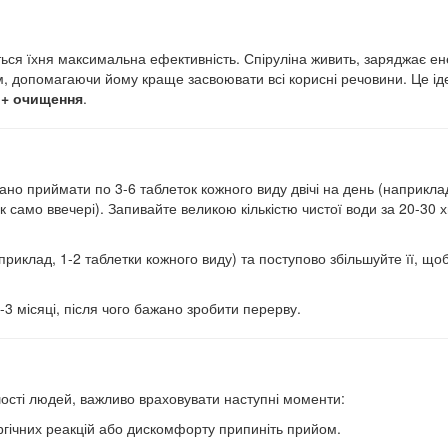
ься їхня максимальна ефективність. Спіруліна живить, заряджає ен
ізм, допомагаючи йому краще засвоювати всі корисні речовини. Це і
 + очищення
.
о приймати по 3-6 таблеток кожного виду двічі на день (наприклад
так само ввечері). Запивайте великою кількістю чистої води за 20-30 
приклад, 1-2 таблетки кожного виду) та поступово збільшуйте її, що
 місяці, після чого бажано зробити перерву.
ості людей, важливо враховувати наступні моменти:
ргічних реакцій або дискомфорту припиніть прийом.