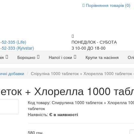
Порівняння товарів (0)
-52-335 (Life)
ПОНЕДІЛОК - СУБОТА
-52-333 (Kyivstar)
З 10-00 ДО 18-00
ія
Борошно
Напої і соки
Крупи та насіння
Олі
ичні добавки
Спіруліна 1000 таблеток + Хлорелла 1000 таблеток 
еток + Хлорелла 1000 табл
Код товару:
Спирулина 1000 таблеток + Хлорелла 10
таблеток
Наявність:
Є в наявності
580 грн.