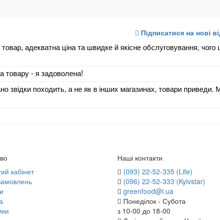
Підписатися на нові в
товар, адекватна ціна та швидке й якісне обслуговування, чого
ка товару - я задоволена!
ано звідки походить, а не як в інших магазинах, товари приведи. 
во
Наші контакти
ий кабінет
(093) 22-52-335 (Life)
 замовлень
(096) 22-52-333 (Kyivstar)
и
greenfood@i.ua
а
Понеділок - Субота
ики
з 10-00 до 18-00