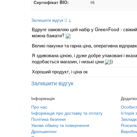
Сертифікат BIO:
Ні
Залишити відгук
↓
Вдруге замовляю цей набір у GreenFood - свіжий 
можна бажати?
Великі пакунки та гарна ціна, оперативна відправ
Я здивована ціною, і дуже добре упаковані і вказ
подобається магазин, і низькі ціни
))
Хороший продукт, і ціна ок
Залишити відгук
Інформація
Додатко
Про нас
Особист
Інформація про доставку та оплату
Історія
Політика безпеки
Закладк
Умови обміну та повернення
Розсилк
Дропшиппінг
Виробн