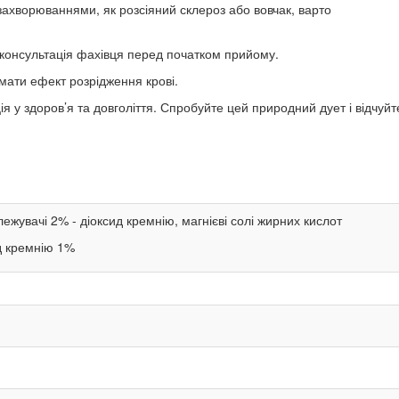
ахворюваннями, як розсіяний склероз або вовчак, варто
консультація фахівця перед початком прийому.
мати ефект розрідження крові.
я у здоров’я та довголіття. Спробуйте цей природний дует і відчуйт
лежувачі 2% - діоксид кремнію, магнієві солі жирних кислот
д кремнію 1%