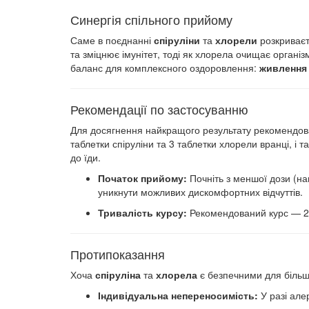
Синергія спільного прийому
Саме в поєднанні
спіруліни
та
хлорели
розкриваєт
та зміцнює імунітет, тоді як хлорела очищає орган
баланс для комплексного оздоровлення:
живлення
Рекомендації по застосуванню
Для досягнення найкращого результату рекомендован
таблетки спіруліни та 3 таблетки хлорели вранці, і 
до їди.
Початок прийому:
Почніть з меншої дози (на
уникнути можливих дискомфортних відчуттів.
Тривалість курсу:
Рекомендований курс — 2-3
Протипоказання
Хоча
спіруліна
та
хлорела
є безпечними для більш
Індивідуальна непереносимість:
У разі але