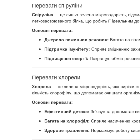
Переваги спіруліни
Спіруліна
— це синьо-зелена мікроводорість, відом
легкозасвоюваного білка, що робить її ідеальним до
Основні переваги:
Джерело поживних речовин:
Багата на вітам
Підтримка імунітету:
Сприяє зміцненню захис
Підвищення енергії:
Покращує обмін речовин
Переваги хлорели
Хлорела
— це зелена мікроводорість, яка вирізняє
кількість хлорофілу, що допомагає очищати організм 
Основні переваги:
Ефективний детокс:
Зв'язує та допомагає ви
Багата на хлорофіл:
Сприяє насиченню крові 
Здорове травлення:
Нормалізує роботу кишк