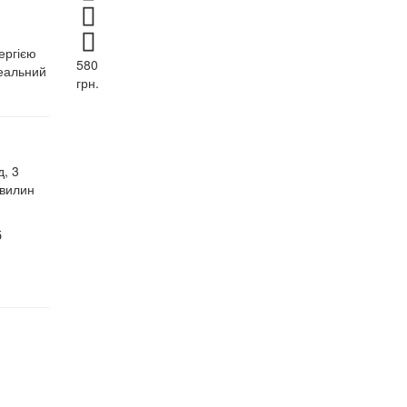
ергією
580
деальний
грн.
, 3
хвилин
б