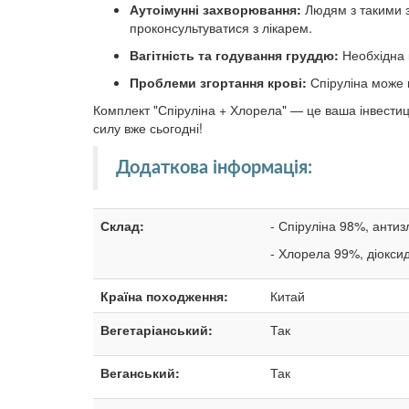
Аутоімунні захворювання:
Людям з такими з
проконсультуватися з лікарем.
Вагітність та годування груддю:
Необхідна 
Проблеми згортання крові:
Спіруліна може 
Комплект "Спіруліна + Хлорела" — це ваша інвестиці
силу вже сьогодні!
Додаткова інформація
:
Склад:
- Спіруліна 98%, антиз
- Хлорела 99%, діокси
Країна походження:
Китай
Вегетаріанський:
Так
Веганський:
Так