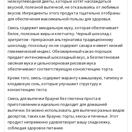
низкоуглеводной диеты, которые хотят наслаждаться
вкусной, полезной выпечкой, не отказываясь от любимых
вкусов. Ингредиенты этого продукта тщательно отобраны
для обеспечения максимальной пользы для здоровья.
Смесь содержит миндальную муку, которая обеспечивает
белок, полезные жиры и клетчатку. Черный шоколад с
эритритом - прекрасная альтернатива традиционному
шоколаду, поскольку он не содержит сахара и имеет низкий
гликемический индекс. Обезжиренный какао-порошок
придает интенсивный шоколадный вкус, а безглютеновая
овсяная мука и цельнозерновая рисовая мука
обеспечивают соответствующую консистенцию торта.
Кроме того, смесь содержит маранту камышовую, тапиоку и
клодавскую соль, которые улучшают структуру и
консистенцию теста.
Смесь для выпечки брауни без глютена проста в
приготовлении и идеально подходит для домашней
выпечки. Ее можно использовать для выпечки разных видов
десертов, таких как брауни, торты, кексы и печенье. Этот
продукт непременно удовлетворит вашу сладкоежку,
соблюдая здоровое питание.