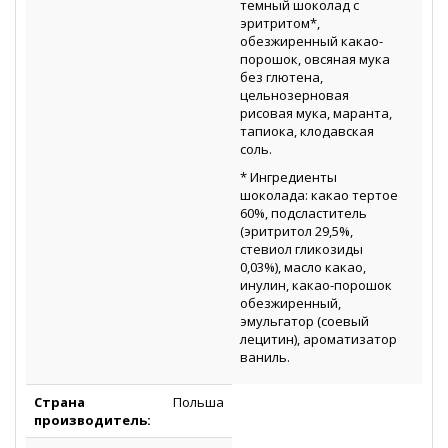
темный шоколад с
эритритом*,
обезжиренный какао-
порошок, овсяная мука
без глютена,
цельнозерновая
рисовая мука, маранта,
тапиока, клодавская
соль.
* Ингредиенты
шоколада: какао тертое
60%, подсластитель
(эритритол 29,5%,
стевиол гликозиды
0,03%), масло какао,
инулин, какао-порошок
обезжиренный,
эмульгатор (соевый
лецитин), ароматизатор
ваниль.
Страна
Польша
производитель: