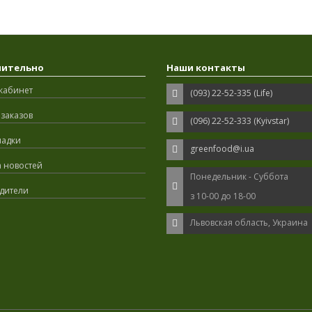
нительно
Наши контакты
кабинет
(093) 22-52-335 (Life)
заказов
(096) 22-52-333 (Kyivstar)
ладки
greenfood@i.ua
а новостей
Понедельник - Суббота
дители
з 10-00 до 18-00
Львовская область, Украина