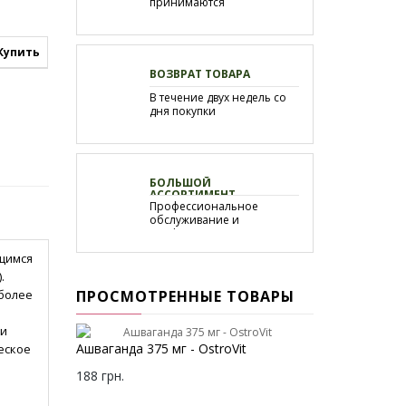
принимаются
круглосуточно.
Купить
ВОЗВРАТ ТОВАРА
В течение двух недель со
дня покупки
БОЛЬШОЙ
АССОРТИМЕНТ
Профессиональное
обслуживание и
профессиональная
помощь
ющимся
.
 более
ПРОСМОТРЕННЫЕ ТОВАРЫ
 и
Ашваганда 375 мг - OstroVit
еское
.
188 грн.