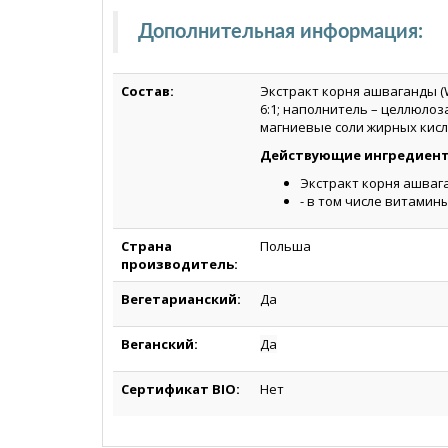
Дополнительная информация:
Состав:
Экстракт корня ашваганды (W
6:1; наполнитель – целлюлоз
магниевые соли жирных кисл
Действующие ингредиенты 
Экстракт корня ашвага
- в том числе витамины 
Страна
Польша
производитель:
Вегетарианский:
Да
Веганский
:
Да
Сертификат BIO:
Нет