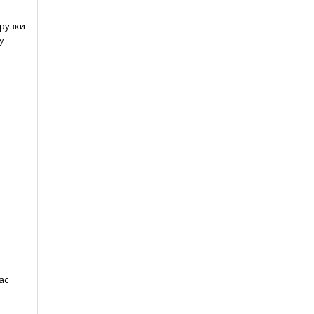
рузки
у
ас