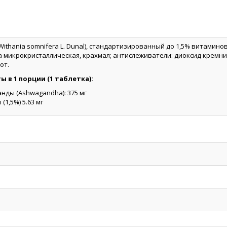
ithania somnifera L. Dunal), стандартизированный до 1,5% витамино
а микрокристаллическая, крахмал; антислеживатели: диоксид кремни
от.
в 1 порции (1 таблетка):
нды (Ashwagandha): 375 мг
(1,5%) 5.63 мг