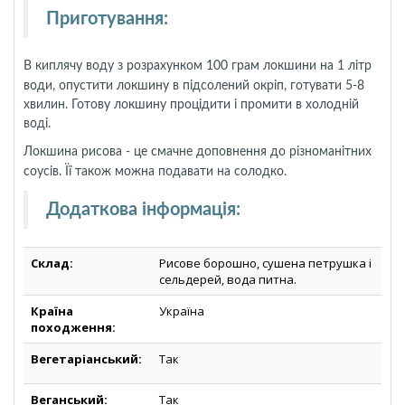
Приготування
:
В киплячу воду з розрахунком 100 грам локшини
на 1 літр
води, опустити локшину в підсолений окріп, готувати 5-8
хвилин. Готову локшину процідити і промити в холодній
воді.
Локшина рисова - це смачне доповнення до різноманітних
соусів. Її також можна подавати на солодко.
Додаткова інформація
:
Склад:
Рисове борошно, сушена петрушка і
сельдерей, вода питна.
Країна
Україна
походження:
Вегетаріанський:
Так
Веганський:
Так