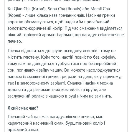
Ku Qiao Cha (Китай), Soba Cha (Японія) або Memil Cha
(Корея) - лише кілька назв гречаних чаїв. Насіння гречки
коротко обсмажуються, щоб надати їм привабливий
золотисто-коричневий колір. Під час смаження виділяється
ніжний горіховий аромат і аромат, що нагадує свіжоспечене
печиво.
Гречка відноситься до групи псевдовуглеводів і тому не
містить глютену. Крім того, настій повністю без кофеїну,
тому вам не доведеться турбуватися про безперебійний
сон, попиваючи зайву чашку. Ви можете насолоджуватися
напоєм із смаженої гречки три рази на день, як у гарячому,
так і в замороженому варіанті. Смажені насіння можна
додавати до різноманітних коктейлів та крупи, але
заслужений релакс з чашкою в руці нічим не замінить.
Який смак чаю?
Гречаний чай на смак нагадує вівсяне печиво, має
характерний насичений смак, бурштиновий колір і
приємний запах.