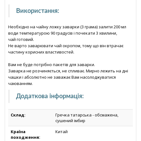
Використання:
Необхідно на чайну ложку заварки (3 грама) залити 200 мл
води температурою 90 градусів і почекати 3 хвилини,
чай готовий.
Не варто заварювати чай окропом, тому що він втрачає
частину корисних властивостей.
Вам не буде потрібно пакетів для заварки.
Заварка не розчиняється, не спливає. Мирно лежить на дні
чашки і абсолютно не заважає Вам насолоджуватися
чаюванням.
Додаткова інформація
:
Склад:
Гречка татарська - обсмажена,
сушений імбир
Країна
Китай
походження: