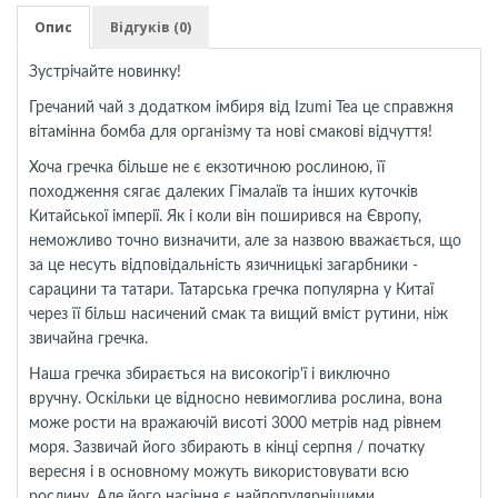
Опис
Відгуків (0)
Зустрічайте новинку!
Гречаний чай з додатком імбиря від Izumi Tea
це справжня
вітамінна бомба для організму та нові смакові відчуття!
Хоча гречка більше не є екзотичною рослиною, її
походження сягає далеких Гімалаїв та інших куточків
Китайської імперії. Як і коли він поширився на Європу,
неможливо точно визначити, але за назвою вважається, що
за це несуть відповідальність язичницькі загарбники -
сарацини та татари. Татарська гречка популярна у Китаї
через її більш насичений смак та вищий вміст рутини, ніж
звичайна гречка.
Наша гречка збирається на високогір'ї і виключно
вручну
.
Оскільки це відносно невимоглива рослина, вона
може рости на вражаючій висоті 3000 метрів над рівнем
моря. Зазвичай його збирають в кінці серпня / початку
вересня і в основному можуть використовувати всю
рослину. Але його насіння є найпопулярнішими.